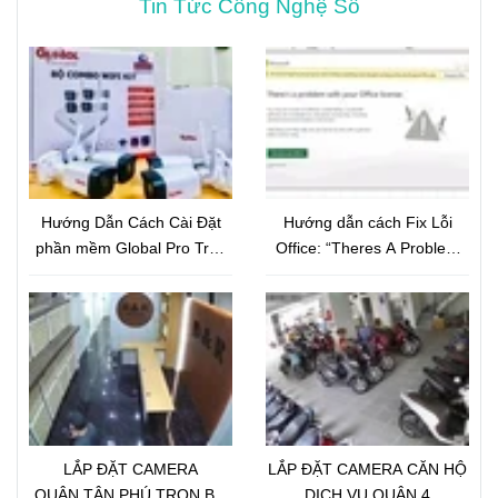
Tin Tức Công Nghệ Số
Hướng Dẫn Cách Cài Đặt
Hướng dẫn cách Fix Lỗi
phần mềm Global Pro Trên
Office: “Theres A Problem
Điện Thoại
With Your Office License”
LẮP ĐẶT CAMERA
LẮP ĐẶT CAMERA CĂN HỘ
QUẬN TÂN PHÚ TRỌN BỘ
DỊCH VỤ QUẬN 4