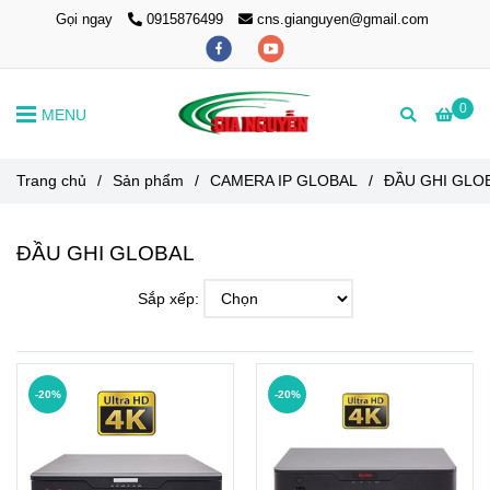
Gọi ngay
0915876499
cns.gianguyen@gmail.com
0
MENU
Trang chủ
/
Sản phẩm
/
CAMERA IP GLOBAL
/
ĐẦU GHI GLO
ĐẦU GHI GLOBAL
Sắp xếp:
-20%
-20%