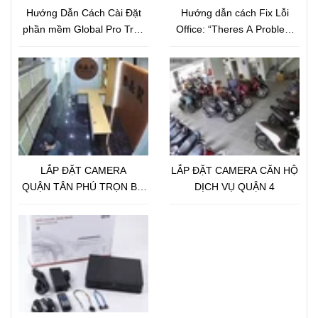
Hướng Dẫn Cách Cài Đặt
Hướng dẫn cách Fix Lỗi
phần mềm Global Pro Trên
Office: “Theres A Problem
Điện Thoại
With Your Office License”
LẮP ĐẶT CAMERA
LẮP ĐẶT CAMERA CĂN HỘ
QUẬN TÂN PHÚ TRỌN BỘ
DỊCH VỤ QUẬN 4
18 CAMERA IP GLOBAL 2.0
Megapixel