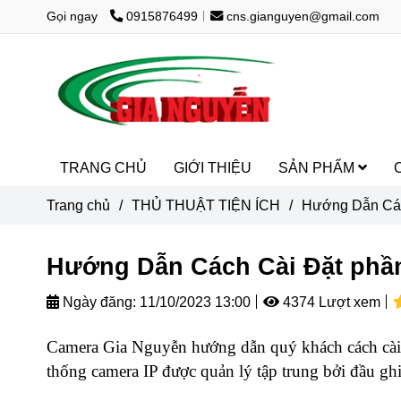
Gọi ngay
0915876499
cns.gianguyen@gmail.com
TRANG CHỦ
GIỚI THIỆU
SẢN PHẨM
Trang chủ
/
THỦ THUẬT TIỆN ÍCH
/
Hướng Dẫn Các
Hướng Dẫn Cách Cài Đặt phần
Ngày đăng:
11/10/2023 13:00
4374 Lượt xem
Camera Gia Nguyễn hướng dẫn quý khách cách cài
thống camera IP được quản lý tập trung bởi đầu ghi