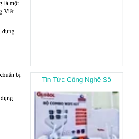
g là một
g Việt
g dụng
 chuẩn bị
Tin Tức Công Nghệ Số
ử dụng