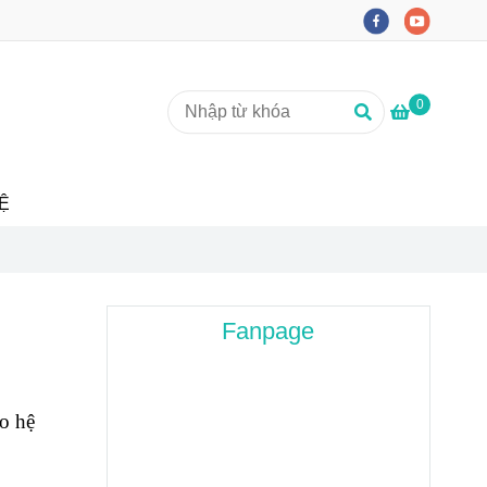
0
Ệ
Fanpage
o hệ