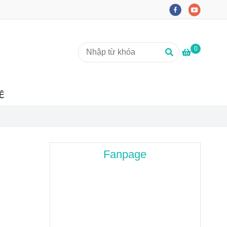
0
Ệ
Fanpage