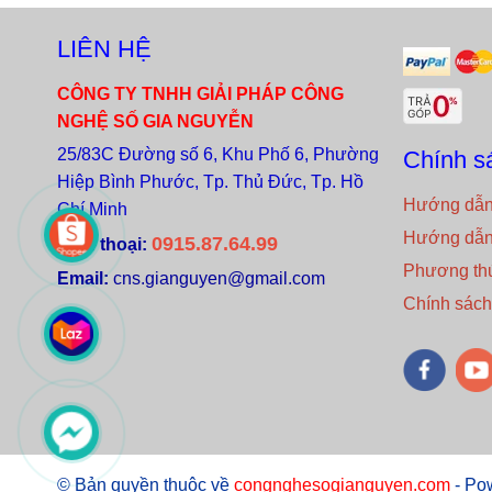
LIÊN HỆ
CÔNG TY TNHH GIẢI PHÁP CÔNG
NGHỆ SỐ GIA NGUYỄN
25/83C Đường số 6, Khu Phố 6, Phường
Chính s
Hiệp Bình Phước, Tp. Thủ Đức, Tp. Hồ
Hướng dẫn
Chí Minh
Hướng dẫn 
0915.87.64.99
Điện thoại:
Phương th
Email:
cns.gianguyen@gmail.com
Chính sách 
© Bản quyền thuộc về
congnghesogianguyen.com
- Po