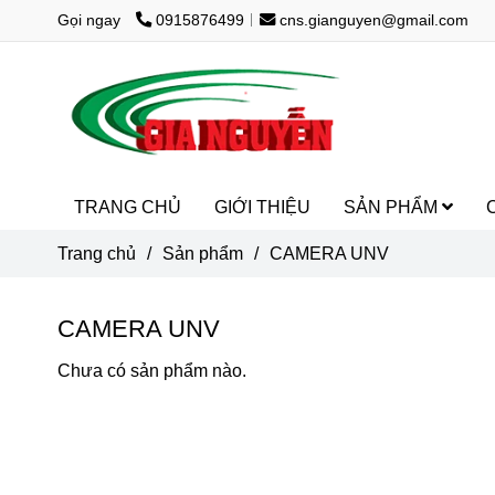
Gọi ngay
0915876499
cns.gianguyen@gmail.com
TRANG CHỦ
GIỚI THIỆU
SẢN PHẨM
Trang chủ
/
Sản phẩm
/
CAMERA UNV
CAMERA UNV
Chưa có sản phẩm nào.