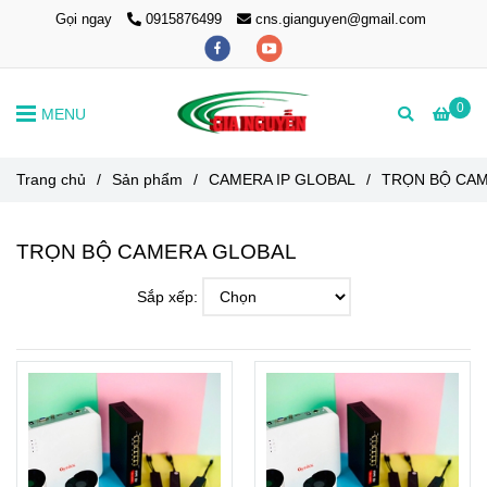
Gọi ngay
0915876499
cns.gianguyen@gmail.com
0
MENU
Trang chủ
/
Sản phẩm
/
CAMERA IP GLOBAL
/
TRỌN BỘ CA
TRỌN BỘ CAMERA GLOBAL
Sắp xếp: