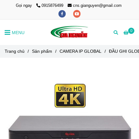
Gọi ngay
0915876499
cns.gianguyen@gmail.com
0
MENU
Trang chủ
/
Sản phẩm
/
CAMERA IP GLOBAL
/
ĐẦU GHI GLO