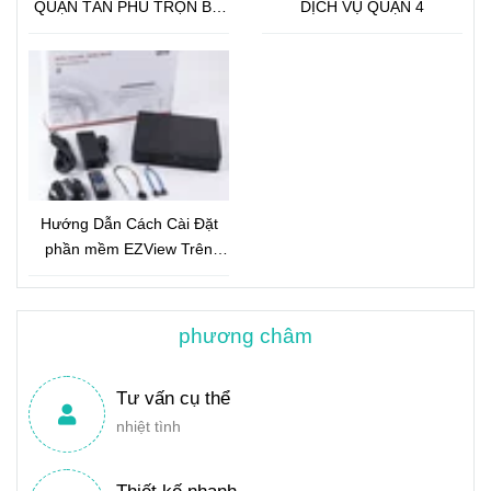
QUẬN TÂN PHÚ TRỌN BỘ
DỊCH VỤ QUẬN 4
18 CAMERA IP GLOBAL 2.0
Megapixel
Hướng Dẫn Cách Cài Đặt
phần mềm EZView Trên
Điện Thoại
phương châm
Tư vấn cụ thể
nhiệt tình