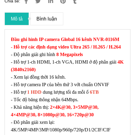
Chia sẻ:
Mô tả
Bình luận
Đầu ghi hình IP camera Global 16 kênh NVR-0116M
- Hỗ trợ các định dạng video Ultra 265 / H.265 / H.264
- Độ phân giải ghi hình
8 Megapixels
- Hỗ trợ 1-ch HDMI, 1-ch VGA, HDMI ở độ phân giải
4K
(3840x2160)
- Xem lại đồng thời 16 kênh.
- Hỗ trợ camera IP của bên thứ 3 với chuẩn ONVIF
- Hỗ trợ
1 HDD
dung lượng tối đa mỗi ổ
6TB
- Tốc độ băng thông nhận 64Mbps.
- Khả năng hiện thị:
2×4K@30, 3×5MP@30,
4×4MP@30, 8×1080p@30, 16×720p@30
- Đô phân giải xem lại:
4K/5MP/4MP/3MP/1080p/960p/720p/D1/2CIF/CIF