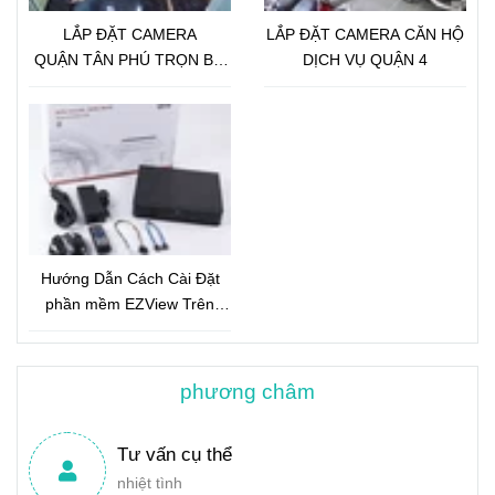
LẮP ĐẶT CAMERA
LẮP ĐẶT CAMERA CĂN HỘ
QUẬN TÂN PHÚ TRỌN BỘ
DỊCH VỤ QUẬN 4
18 CAMERA IP GLOBAL 2.0
Megapixel
Hướng Dẫn Cách Cài Đặt
phần mềm EZView Trên
Điện Thoại
phương châm
Tư vấn cụ thể
nhiệt tình