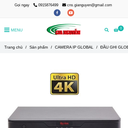
Gọi ngay
0915876499
cns.gianguyen@gmail.com
0
MENU
Trang chủ
/
Sản phẩm
/
CAMERA IP GLOBAL
/
ĐẦU GHI GLO