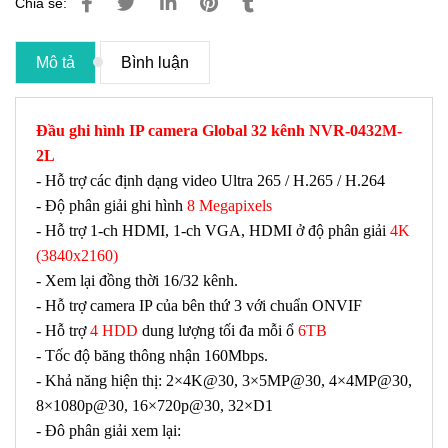
Chia sẻ:
Mô tả
Bình luận
Đầu ghi hình IP camera Global 32 kênh NVR-0432M-
2L
- Hỗ trợ các định dạng video Ultra 265 / H.265 / H.264
- Độ phân giải ghi hình
8 Megapixels
- Hỗ trợ 1-ch HDMI, 1-ch VGA, HDMI ở độ phân giải
4K
(3840x2160)
- Xem lại đồng thời 16/32 kênh.
- Hỗ trợ camera IP của bên thứ 3 với chuẩn ONVIF
- Hỗ trợ
4 HDD
dung lượng tối đa mỗi ổ
6TB
- Tốc độ băng thông nhận 160Mbps.
- Khả năng hiện thị: 2×4K@30, 3×5MP@30, 4×4MP@30,
8×1080p@30, 16×720p@30, 32×D1
- Đô phân giải xem lại: