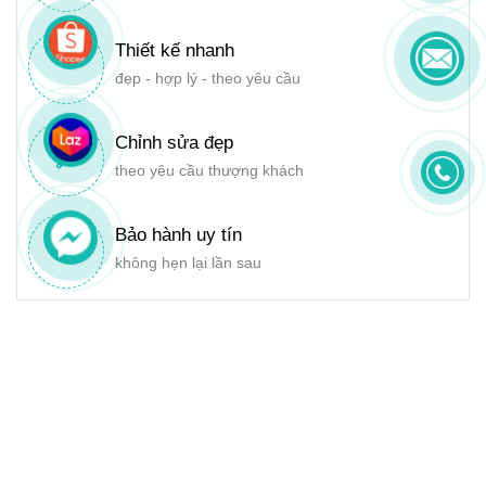
Thiết kế nhanh
đẹp - hợp lý - theo yêu cầu
Chỉnh sửa đẹp
theo yêu cầu thượng khách
Bảo hành uy tín
không hẹn lại lần sau
LIÊN HỆ
CÔNG TY TNHH GIẢI PHÁP CÔNG NGHỆ SỐ GIA NGUYỄN
25/83C Đường số 6, Khu Phố 6, Phường Hiệp Bình Phước, Tp.