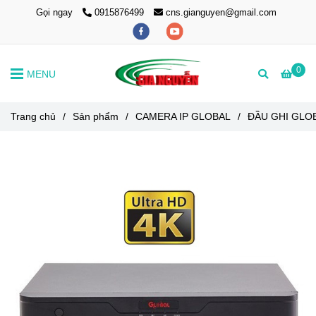
Gọi ngay
0915876499
cns.gianguyen@gmail.com
0
MENU
Trang chủ
/
Sản phẩm
/
CAMERA IP GLOBAL
/
ĐẦU GHI GLO