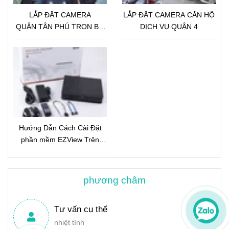
LẮP ĐẶT CAMERA
LẮP ĐẶT CAMERA CĂN HỘ
QUẬN TÂN PHÚ TRỌN BỘ
DỊCH VỤ QUẬN 4
18 CAMERA IP GLOBAL 2.0
Megapixel
Hướng Dẫn Cách Cài Đặt
phần mềm EZView Trên
Điện Thoại
phương châm
Tư vấn cụ thể
nhiệt tình