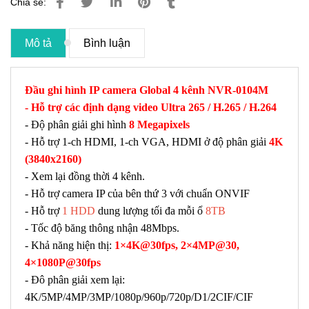
Chia sẻ:
Mô tả
Bình luận
Đầu ghi hình IP camera Global 4 kênh NVR-0104M
- Hỗ trợ các định dạng video Ultra 265 / H.265 / H.264
- Độ phân giải ghi hình
8 Megapixels
- Hỗ trợ 1-ch HDMI, 1-ch VGA, HDMI ở độ phân giải
4K
(3840x2160)
- Xem lại đồng thời 4 kênh.
- Hỗ trợ camera IP của bên thứ 3 với chuẩn ONVIF
- Hỗ trợ
1 HDD
dung lượng tối đa mỗi ổ
8TB
- Tốc độ băng thông nhận 48Mbps.
- Khả năng hiện thị:
1×4K@30fps, 2×4MP@30,
4×1080P@30fps
- Đô phân giải xem lại:
4K/5MP/4MP/3MP/1080p/960p/720p/D1/2CIF/CIF