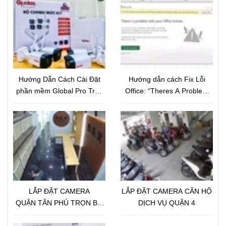
Hướng Dẫn Cách Cài Đặt
Hướng dẫn cách Fix Lỗi
phần mềm Global Pro Trên
Office: “Theres A Problem
Điện Thoại
With Your Office License”
LẮP ĐẶT CAMERA
LẮP ĐẶT CAMERA CĂN HỘ
QUẬN TÂN PHÚ TRỌN BỘ
DỊCH VỤ QUẬN 4
18 CAMERA IP GLOBAL 2.0
Megapixel