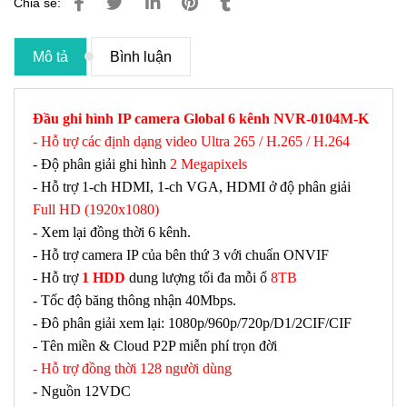
Chia sẻ:
Mô tả
Bình luận
Đầu ghi hình IP camera Global 6 kênh NVR-0104M-K
- Hỗ trợ các định dạng video Ultra 265 / H.265 / H.264
- Độ phân giải ghi hình
2 Megapixels
- Hỗ trợ 1-ch HDMI, 1-ch VGA, HDMI ở độ phân giải
Full HD (1920x1080)
- Xem lại đồng thời 6 kênh.
- Hỗ trợ camera IP của bên thứ 3 với chuẩn ONVIF
- Hỗ trợ
1 HDD
dung lượng tối đa mỗi ổ
8TB
- Tốc độ băng thông nhận 40Mbps.
- Đô phân giải xem lại: 1080p/960p/720p/D1/2CIF/CIF
- Tên miền & Cloud P2P miễn phí trọn đời
- Hỗ trợ đồng thời 128 người dùng
- Nguồn 12VDC