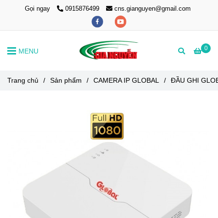
Gọi ngay
0915876499
cns.gianguyen@gmail.com
0
MENU
Trang chủ
/
Sản phẩm
/
CAMERA IP GLOBAL
/
ĐẦU GHI GLO