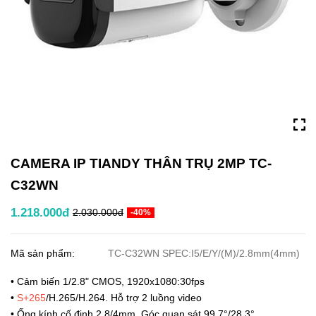
CAMERA IP TIANDY THÂN TRỤ 2MP TC-
C32WN
1.218.000đ
2.030.000đ
-40%
Mã sản phẩm:
TC-C32WN SPEC:I5/E/Y/(M)/2.8mm(4mm)
• Cảm biến 1/2.8" CMOS, 1920x1080:30fps
•
S+265
/H.265/H.264. Hỗ trợ 2 luồng video
• Ống kính cố định 2.8/4mm. Góc quan sát 99.7°/28.3°