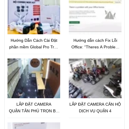
Hướng Dẫn Cách Cài Đặt
Hướng dẫn cách Fix Lỗi
phần mềm Global Pro Trên
Office: “Theres A Problem
Điện Thoại
With Your Office License”
LẮP ĐẶT CAMERA
LẮP ĐẶT CAMERA CĂN HỘ
QUẬN TÂN PHÚ TRỌN BỘ
DỊCH VỤ QUẬN 4
18 CAMERA IP GLOBAL 2.0
Megapixel