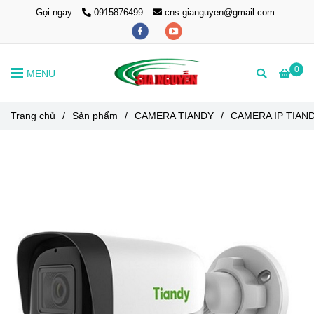
Gọi ngay
0915876499
cns.gianguyen@gmail.com
0
MENU
Trang chủ
/
Sản phẩm
/
CAMERA TIANDY
/
CAMERA IP TIAN