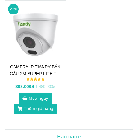
-40%
CAMERA IP TIANDY BÁN
CẦU 2M SUPER LITE TC-
C32HN
888.000đ
1.480.000đ
Mua ngay
Thêm giỏ hàng
Fanpage