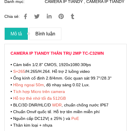
Danh mục:
CAMERA IP TIANDY
,
CAMERA IP TIANDY
Chia sẻ:
Mô tả
Bình luận
CAMERA IP TIANDY THÂN TRỤ 2MP TC-C32WN
• Cảm biến 1/2.8" CMOS, 1920x1080:30fps
•
S+265
/H.265/H.264. Hỗ trợ 2 luồng video
• Ống kính cố định 2.8/4mm. Góc quan sát 99.7°/28.3°
•
Hồng ngoại 50m
, độ nhạy sáng 0.02 Lux.
•
Tích hợp Micro trên camera
•
Hỗ trợ thẻ nhớ tối đa 512GB
• BLC/3D DNR/HLC/D
WDR
, chuẩn chống nước IP67
• Chuẩn Onvif quốc tế. Hỗ trợ tên miền miễn phí
• Nguồn cấp DC12V( ± 25% ) và
PoE
• Thân kim loại + nhựa