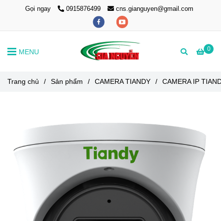
Gọi ngay
0915876499
cns.gianguyen@gmail.com
0
MENU
Trang chủ
/
Sản phẩm
/
CAMERA TIANDY
/
CAMERA IP TIAN