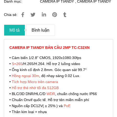
Danh mục:
CAMERA IP TIANDY
,
CAMERA IP TIANDY
Chia sẻ:
Mô tả
Bình luận
CAMERA IP TIANDY BÁN CẦU 2MP TC-C32XN
• Cảm biến 1/2.8" CMOS, 1920x1080:30fps
•
S+265
/H.265/H.264. Hỗ trợ 2 luồng video
• Ống kính cố định 2.8mm. Góc quan sát 99.7°
•
Hồng ngoại 30m
, độ nhạy sáng 0.02 Lux.
•
Tích hợp Micro trên camera
•
Hỗ trợ thẻ nhớ tối đa 512GB
• BLC/3D DNR/HLC/D
WDR
, chuẩn chống nước IP66
• Chuẩn Onvif quốc tế. Hỗ trợ tên miền miễn phí
• Nguồn cấp DC12V( ± 25% ) và
PoE
• Thân kim loại + nhựa