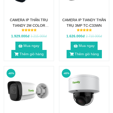
CAMERA IP THÂN TRỤ
CAMERA IP TIANDY THÂN
TIANDY 2M COLOR
TRỤ 3MP TC-C33WN
MAKER TC-C32WP
1.929.000đ
1.626.000đ
3.215.000đ
2.710.000đ
Mua ngay
Mua ngay
Thêm giỏ hàng
Thêm giỏ hàng
-40%
-40%