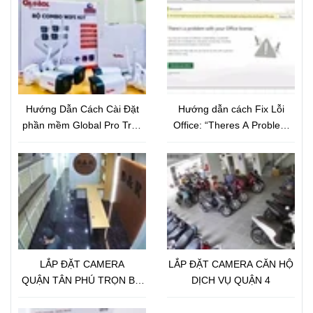
Hướng Dẫn Cách Cài Đặt
Hướng dẫn cách Fix Lỗi
phần mềm Global Pro Trên
Office: “Theres A Problem
Điện Thoại
With Your Office License”
LẮP ĐẶT CAMERA
LẮP ĐẶT CAMERA CĂN HỘ
QUẬN TÂN PHÚ TRỌN BỘ
DỊCH VỤ QUẬN 4
18 CAMERA IP GLOBAL 2.0
Megapixel