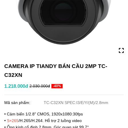
CAMERA IP TIANDY BÁN CẦU 2MP TC-
C32XN
1.218.000đ
2.030.000đ
-40%
Mã sản phẩm:
TC-C32XN SPEC:I3/E/Y/(M)/2.8mm
• Cảm biến 1/2.8" CMOS, 1920x1080:30fps
•
S+265
/H.265/H.264. Hỗ trợ 2 luồng video
• Ống kính cố định 2.8mm. Góc quan sát 99.7°