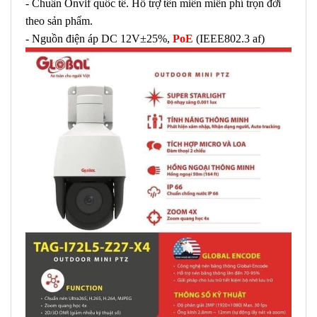
- Chuẩn Onvif quốc tế. Hỗ trợ tên miền miễn phí trọn đời
theo sản phẩm.
- Nguồn điện áp DC 12V±25%,
PoE
(IEEE802.3 af)