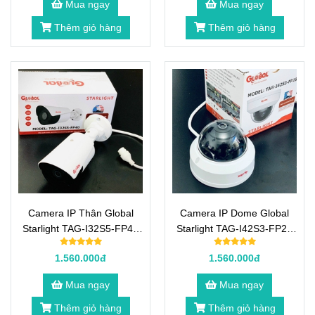
Mua ngay
Mua ngay
Thêm giỏ hàng
Thêm giỏ hàng
Camera IP Thân Global
Camera IP Dome Global
Starlight TAG-I32S5-FP40
Starlight TAG-I42S3-FP28
2.0 Megapixel
2.0 Megapixel
1.560.000đ
1.560.000đ
Mua ngay
Mua ngay
Thêm giỏ hàng
Thêm giỏ hàng