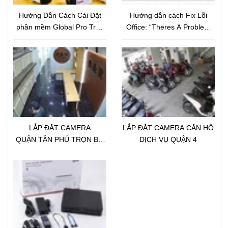
Hướng Dẫn Cách Cài Đặt
Hướng dẫn cách Fix Lỗi
phần mềm Global Pro Trên
Office: “Theres A Problem
Điện Thoại
With Your Office License”
LẮP ĐẶT CAMERA
LẮP ĐẶT CAMERA CĂN HỘ
QUẬN TÂN PHÚ TRỌN BỘ
DỊCH VỤ QUẬN 4
18 CAMERA IP GLOBAL 2.0
Megapixel