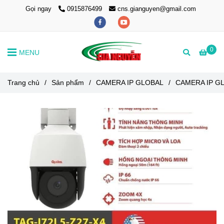
Gọi ngay
0915876499
cns.gianguyen@gmail.com
0
MENU
Trang chủ
/
Sản phẩm
/
CAMERA IP GLOBAL
/
CAMERA IP G