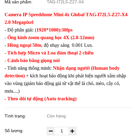
Mã sản phẩm:
TAG-I72L5-Z27-X4
Camera IP Speeddome Mini 4x
Global TAG-I72L5-Z27-X4
2.0 Megapixel
- Độ phân giải:
(1920*1080):30fps
- Ống kính zoom quang học 4X (2.8-12mm)
-
Hồng ngoại 50m
, độ nhạy sáng 0.001 Lux.
- Tích hợp Micro và Loa đàm thoại 2 chiều
- Cảnh báo bằng giọng nói
- Tính năng thông minh:
Nhận dạng người (Human body
detection)
+ kích hoạt báo động khi phát hiện người xâm nhập
vào vùng (giảm báo động giả từ vật thể là chó, mèo, cây cỏ,
mưa....)
- Theo dõi tự động (Auto tracking)
Tình trạng:
Còn hàng
Số lượng: