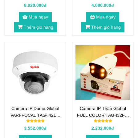
8.020.000đ
4.080.000đ
Mua ngay
Mua ngay
Thêm giỏ hàng
Thêm giỏ hàng
Camera IP Dome Global
Camera IP Thân Global
VARI-FOCAL TAG-I42L3-
FULL COLOR TAG-I32F3-
VP28-128G 2.0 Megapixel
FP40 2.0 Megapixel
3.552.000đ
2.232.000đ