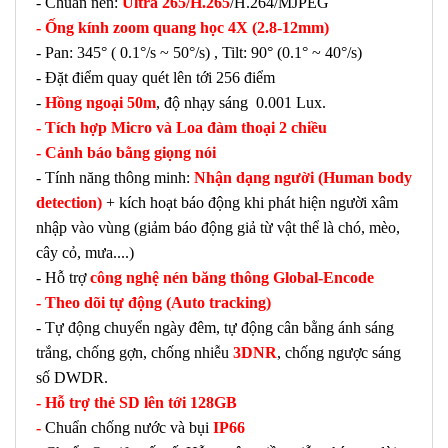
- Chuẩn nén:
Ultra 265/H.265
/H.264/MJPEG
- Ống kính zoom quang học 4X (2.8-12mm)
- Pan: 345° ( 0.1°/s ~ 50°/s) , Tilt: 90° (0.1° ~ 40°/s)
- Đặt điểm quay quét lên tới 256 điểm
-
Hồng ngoại 50m
, độ nhạy sáng 0.001 Lux.
- Tích hợp Micro và Loa đàm thoại 2 chiều
- Cảnh báo bằng giọng nói
- Tính năng thông minh:
Nhận dạng người (Human body
detection)
+ kích hoạt báo động khi phát hiện người xâm
nhập vào vùng (giảm báo động giả từ vật thể là chó, mèo,
cây cỏ, mưa....)
- Hỗ trợ
công nghệ nén băng thông Global-Encode
- Theo dõi tự động (Auto tracking)
- Tự động chuyển ngày đêm, tự động cân bằng ánh sáng
trắng, chống gợn, chống nhiễu
3DNR
, chống ngược sáng
số DWDR.
- Hỗ trợ thẻ SD lên tới 128GB
-
Chuẩn chống nước và bụi
IP66