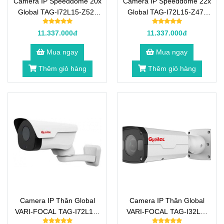
Camera IP Speeddome 20x
Camera IP Speeddome 22x
Global TAG-I72L15-Z52-
Global TAG-I72L15-Z47-
X20-256G 2.0 Megapixel
X22 2.0 Megapixel
11.337.000đ
11.337.000đ
Mua ngay
Mua ngay
Thêm giỏ hàng
Thêm giỏ hàng
Camera IP Thân Global
Camera IP Thân Global
VARI-FOCAL TAG-I72L10-
VARI-FOCAL TAG-I32L5-
VP30-32G 2.0 Megapixel
VP28-128G 2.0 Megapixel