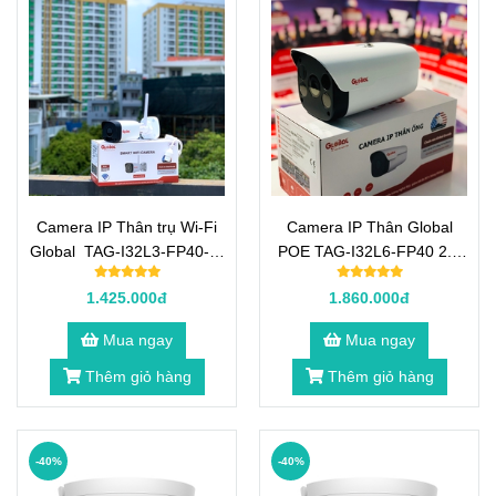
Camera IP Thân trụ Wi-Fi
Camera IP Thân Global
Global TAG-I32L3-FP40-W
POE TAG-I32L6-FP40 2.0
2.0 Megapixel
Megapixel
1.425.000đ
1.860.000đ
Mua ngay
Mua ngay
Thêm giỏ hàng
Thêm giỏ hàng
-40%
-40%