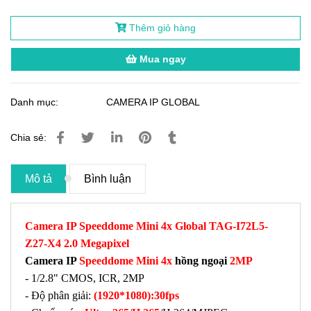
Thêm giỏ hàng
Mua ngay
Danh mục:
CAMERA IP GLOBAL
Chia sẻ:
Mô tả
Bình luận
Camera IP Speeddome Mini 4x
Global TAG-I72L5-
Z27-X4 2.0 Megapixel
Camera IP
Speeddome Mini 4x
hồng ngoại
2MP
- 1/2.8" CMOS, ICR, 2MP
- Độ phân giải:
(1920*1080):30fps